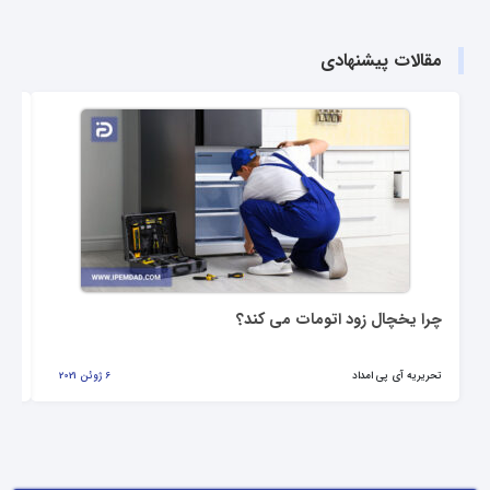
مقالات پیشنهادی
چرا یخچال زود اتومات می کند؟
عی
تحریریه آی پی امداد
6 ژوئن 2021
تحر