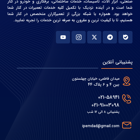
صنعتی، ابزار آلات، تاسیسات، خدمات ساختمانی، برقکاری و خودرو در کنار
شما است و در آینده نزدیک با تکمیل کلیه خدمات تعمیرات در کنار شما
خواهد بود. همواره با شبکه بزرگی از تعمیرکاران متخصص در کنار شما
هستیم، تا با کیفیت ترین و مقرون به صرفه ترین خدمات را تجربه نمایید.
پشتیبانی آنلاین
میدان فاطمی، خیابان چهلستون
بین 4 و 6 پلاک 44
021-58941
021-91003098
پشتیبانی 8 الی 12 شب
ipemdad@gmail.com