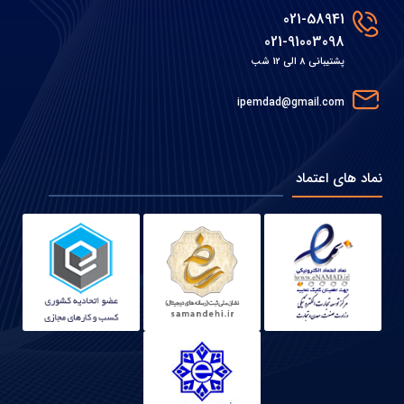
021-58941
021-91003098
پشتیبانی 8 الی 12 شب
ipemdad@gmail.com
نماد های اعتماد