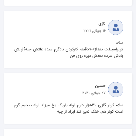
نازی
16 جولای 2021
کولراسپیلت بعداز۶-۷دقیقه کارکردن بادگرم میده علتش چیه؟اولش 
بادش سرده بعدش میره روی فن
حسین
27 جولای 2021
سلام کولر گازی 30هزار دارم لوله باریک یخ میزند لوله ضخیم گرم 
است کولر هم. خنک نمی کند ایراد از چیه