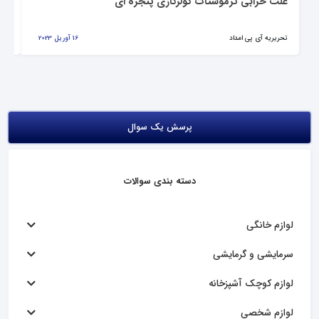
علت خرابی ترموستات کولرگازی پنجره ای
تر
تحریریه آی پی امداد
16 آوریل 2023
تحر
پرسش یک سوال
دسته بندی سوالات
لوازم خانگی
سرمایشی و گرمایشی
لوازم کوچک آشپزخانه
لوازم شخصی