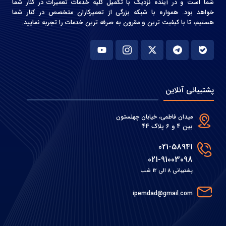
شما است و در آینده نزدیک با تکمیل کلیه خدمات تعمیرات در کنار شما
خواهد بود. همواره با شبکه بزرگی از تعمیرکاران متخصص در کنار شما
هستیم، تا با کیفیت ترین و مقرون به صرفه ترین خدمات را تجربه نمایید.
پشتیبانی آنلاین
میدان فاطمی، خیابان چهلستون
بین 4 و 6 پلاک 44
021-58941
021-91003098
پشتیبانی 8 الی 12 شب
ipemdad@gmail.com