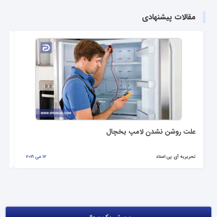
مقالات پیشنهادی
علت روشن نشدن لامپ یخچال
هم
تحریریه آی پی امداد
12 می 2021
تحر