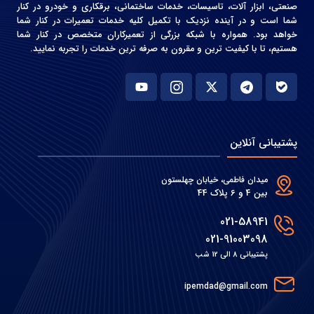
صنعتی، ابزار آلات، تاسیسات، خدمات ساختمانی، برقکاری و خودرو در کنار
شما است و در آینده نزدیک با تکمیل کلیه خدمات تعمیرات در کنار شما
خواهد بود. همواره با شبکه بزرگی از تعمیرکاران متخصص در کنار شما
هستیم، تا با کیفیت ترین و مقرون به صرفه ترین خدمات را تجربه نمایید.
پشتیبانی آنلاین
میدان فاطمی، خیابان چهلستون
بین 4 و 6 پلاک 44
021-58941
021-91003098
پشتیبانی 8 الی 12 شب
ipemdad@gmail.com