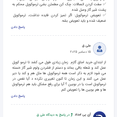
✅ سفت کردن اتصالات: چک کن مطمئن بشی ترموکوپل محکم به 
✅ تعویض ترموکوپل: اگر تمیز کردن فایده نداشت، ترموکوپل 
ضعیف شده و باید تعویض بشه.
پاسخ دادن
علی ق
15 دسامبر 2025
از ابتدای خرید اجاق گازم  زمان زیادی طول می کشد تا ترمو کوپل 
عمل کند و شعله باقی بماند و دستم از فشردن ولوم شیر گاز خسته 
می شود لازم به ذکر است همه ترموکوپل ها مثل هم و کند یا دیر 
عمل می کنند و این زمان تا کنون تغییری نکرده د آیا نفص در 
ترموکوبل است یا در بوبین ؟ آیا برای رفع مشکل باید هم ترموکوبل 
ها و هم بوبین ها را تعویض کنم
پاسخ دادن
آی پی امداد
در پاسخ به دیدگاه علی ق