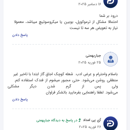
16 دسامبر 2025
احتمالا مشکل از ترموکوپل، بوبین یا میکروسوئیچ میباشد، معمولا 
نیاز به تعویض هر سه تا نیست
پاسخ دادن
جباربهمنی
25 فوریه 2025
باسلام واحترام و عرض ادب. شعله کوچک اجاق گاز ابتدا با تاخیر غیر 
منطقی روشن می‌شود. حتی مجبور میشوم از فندک استفاده کنم. 
ولی پس از گرم شدن دیگر مشکلی ن
می‌شود. لطفا راهنمایی بفرمایید باتشکر فراوان
پاسخ دادن
آی پی امداد
در پاسخ به دیدگاه جباربهمنی
26 فوریه 2025