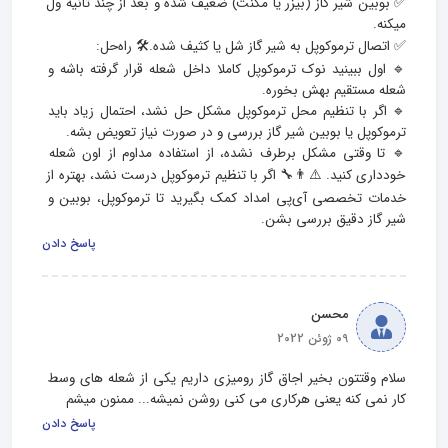
✅ بوبین شیر گاز (بیزر یا مگنت) ضعیف شده و بعد از چند ثانیه ول 
🔹 اول ببینید نوک ترموکوپل کاملا داخل شعله قرار گرفته باشه و 
🔹 اگر با تنظیم محل ترموکوپل مشکل حل نشد، احتمال زیاد باید 
🔹 تا وقتی مشکل برطرف نشده، از استفاده مداوم از اون شعله 
خودداری کنید. ⚠️👨‍🔧 اگر با تنظیم ترموکوپل درست نشد، بهتره از 
خدمات تخصصی آی‌پی امداد کمک بگیرید تا ترموکوپل، بوبین و 
شیر گاز دقیق بررسی بشن.
پاسخ دادن
محسن
09 ژوئن 2022
سلام وقتتون بخیر اجاق گاز رومیزی داریم یکی از شعله های وسط 
کار نمی کنه یعنی هرکاری می کنی روشن نمیشه... ممنون میشم
پاسخ دادن