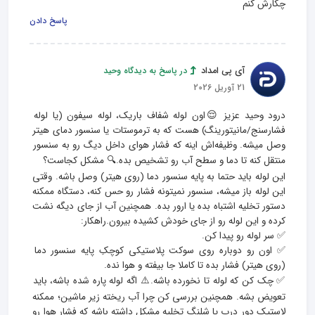
چکارش کنم
پاسخ دادن
آی پی امداد
در پاسخ به دیدگاه وحید
21 آوریل 2026
درود وحید عزیز 😌اون لوله شفاف باریک، لوله سیفون (یا لوله 
فشارسنج/مانیتورینگ) هست که به ترموستات یا سنسور دمای هیتر 
وصل میشه. وظیفه‌اش اینه که فشار هوای داخل دیگ رو به سنسور 
این لوله باید حتما به پایه سنسور دما (روی هیتر) وصل باشه. وقتی 
این لوله باز میشه، سنسور نمیتونه فشار رو حس کنه، دستگاه ممکنه 
دستور تخلیه اشتباه بده یا ارور بده. همچنین آب از جای دیگه نشت 
✅ اون رو دوباره روی سوکت پلاستیکی کوچکِ پایه سنسور دما 
✅ چک کن که لوله تا نخورده باشه.⚠️ اگه لوله پاره شده باشه، باید 
تعویض بشه. همچنین بررسی کن چرا آب ریخته زیر ماشین؛ ممکنه 
لاستیک دور درب یا شلنگ تخلیه مشکل داشته باشه که فشار هوا رو 