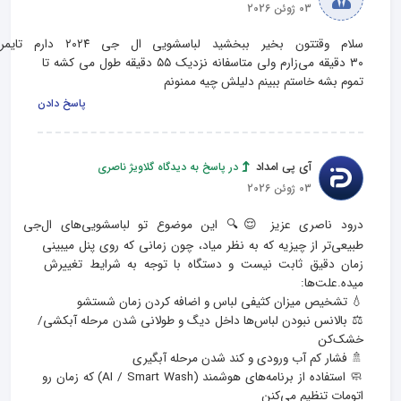
03 ژوئن 2026
سلام وقتتون بخیر ببخشید لباسشویی ال جی 
۳۰ دقیقه می‌زارم ولی متاسفانه نزدیک ۵۵ دقیقه طول می کشه تا 
تموم بشه خاستم ببینم دلیلش چیه ممنونم
پاسخ دادن
آی پی امداد
در پاسخ به دیدگاه گلاویژ ناصری
03 ژوئن 2026
درود ناصری عزیز 😌🔍 این موضوع تو لباسشویی‌های ال‌جی 
طبیعی‌تر از چیزیه که به نظر میاد، چون زمانی که روی پنل میبینی 
زمان دقیق ثابت نیست و دستگاه با توجه به شرایط تغییرش 
⚖️ بالانس نبودن لباس‌ها داخل دیگ و طولانی شدن مرحله آبکشی/
🧼 استفاده از برنامه‌های هوشمند (AI / Smart Wash) که زمان رو 