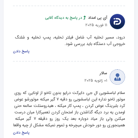
آی پی امداد
در پاسخ به دیدگاه آقایی
11 فوریه 2025
درود، مسیر تخلیه آب شامل فیلتر تخلیه، پمپ تخلیه و شلنگ 
خروجی آب دستگاه باید بررسی شود.
پاسخ دادن
سالار
01 ژانویه 2025
سلام لباسشویی ال جی دایرکت درایو بدون تاخو از اونایی که روی 
موتور تاخو نداره این لباسشویی رو دقیه ۷ گیر میکنه موتورشو عوض 
کرد بلبرینگ عوض کردن ، پمپ کار میکنه ، هیدروستلت سالمه حنی 
اومدن یه برد دیگه گذاشتن باز امتحان کردن تعمیرکارا میان درست 
میکنن ولی باز میاد دوباره بعد یک روز رو دقیقه ۷ گیر میکنه 
همینجوری رو دور خودش میچرخه و تموم نمیکنه مشکل از چیه واقعا
پاسخ دادن