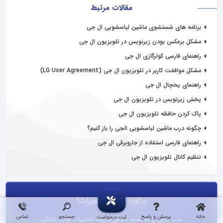
مقالات مرتبط
برنامه های شستشوی ماشین لباسشویی ال جی
مشکل برعکس بودن زیرنویس در تلویزیون ال جی
راهنمای فارسی کولرگازی ال جی
مشکل موافقت کاربر در تلویزیون ال جی (LG User Agreement)
راهنمای یخچال ال جی
پخش زیرنویس در تلویزیون ال جی
پاک کردن حافظه تلویزیون ال جی
چگونه درب ماشین لباسشویی الجی را باز کنیم؟
راهنمای فارسی استفاده از جاروبرقی ال جی
تنظیم کانال تلویزیون ال جی
برآورد هزینه تعمیرات!
خانه
پرسش و پاسخ
جستجو
تماس
ثبت درخواست
عیب یابی و محاسبه آنلاین هزینه تعمیرات لوازم خانگی