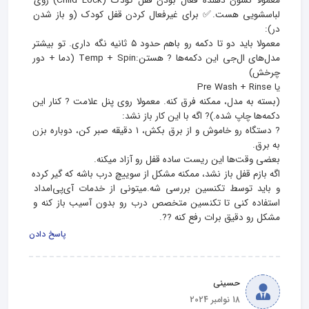
معمولا نشون‌ دهنده فعال بودن قفل کودک (Child Lock) روی 
لباسشویی هست.✅ برای غیرفعال کردن قفل کودک (و باز شدن 
معمولا باید دو تا دکمه رو باهم حدود ۵ ثانیه نگه داری. تو بیشتر 
مدل‌های ال‌جی این دکمه‌ها ? هستن:Temp + Spin (دما + دور 
(بسته به مدل، ممکنه فرق کنه. معمولا روی پنل علامت ? کنار این 
? دستگاه رو خاموش و از برق بکش، ۱ دقیقه صبر کن، دوباره بزن 
اگه بازم قفل باز نشد، ممکنه مشکل از سوییچ درب باشه که گیر کرده 
و باید توسط تکنسین بررسی شه.میتونی از خدمات آی‌پی‌امداد 
استفاده کنی تا تکنسین متخصص درب رو بدون آسیب باز کنه و 
مشکل رو دقیق برات رفع کنه ?‍?.
پاسخ دادن
حسینی
18 نوامبر 2024