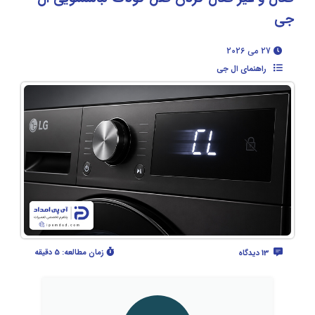
جی
27 می 2026
راهنمای ال جی
زمان مطالعه:
5 دقیقه
13 دیدگاه