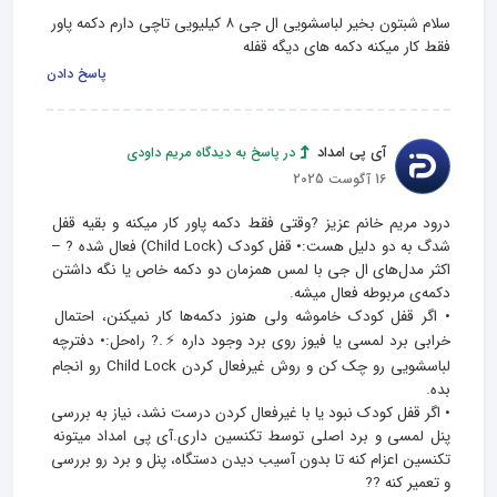
سلام شبتون بخیر لباسشویی ال جی ۸ کیلیویی تاچی دارم دکمه پاور 
فقط کار میکنه دکمه های دیگه قفله
پاسخ دادن
آی پی امداد
در پاسخ به دیدگاه مریم داودی
16 آگوست 2025
درود مریم خانم عزیز ?وقتی فقط دکمه پاور کار میکنه و بقیه قفل 
شدگ به دو دلیل هست:• قفل کودک (Child Lock) فعال شده ? – 
اکثر مدل‌های ال جی با لمس همزمان دو دکمه خاص یا نگه داشتن 
• اگر قفل کودک خاموشه ولی هنوز دکمه‌ها کار نمیکنن، احتمال 
خرابی برد لمسی یا فیوز روی برد وجود داره ⚡.? راه‌حل:• دفترچه 
لباسشویی رو چک کن و روش غیرفعال کردن Child Lock رو انجام 
• اگر قفل کودک نبود یا با غیرفعال کردن درست نشد، نیاز به بررسی 
پنل لمسی و برد اصلی توسط تکنسین داری.آی‌ پی امداد میتونه 
تکنسین اعزام کنه تا بدون آسیب دیدن دستگاه، پنل و برد رو بررسی 
و تعمیر کنه ?‍?