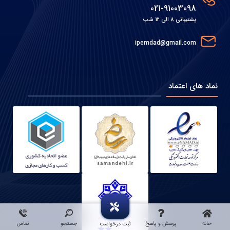
021-91003098
پشتیبانی 8 الی 12 شب
ipemdad@gmail.com
نماد های اعتماد
خانه
پرسش و پاسخ
جستجو
تماس
ثبت درخواست