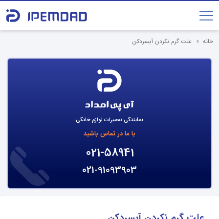
خانه
علت گرم نکردن آبسردکن
نمایندگی تعمیرات لوازم خانگی
با ما در تماس باشید
021-58941
021-91093903
علت گرم نکردن آبسردکن