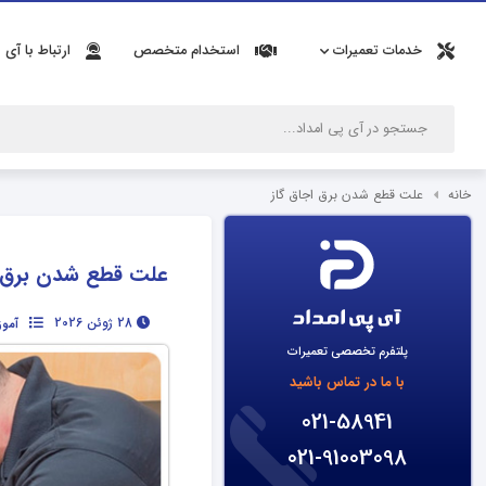
خدمات تعمیرات
استخدام متخصص
ارتباط با آی 
خانه
علت قطع شدن برق اجاق گاز
علت قطع شدن برق ا
28 ژوئن 2026
آموز
پلتفرم تخصصی تعمیرات
با ما در تماس باشید
021-58941
021-91003098