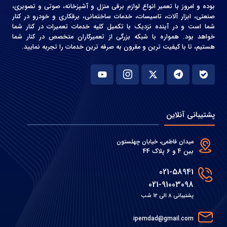
بوده و امروز با تعمیر انواع لوازم برقی منزل و آشپزخانه، صوتی و‌ تصویری،
صنعتی، ابزار آلات، تاسیسات، خدمات ساختمانی، برقکاری و خودرو در کنار
شما است و در آینده نزدیک با تکمیل کلیه خدمات تعمیرات در کنار شما
خواهد بود. همواره با شبکه بزرگی از تعمیرکاران متخصص در کنار شما
هستیم، تا با کیفیت ترین و مقرون به صرفه ترین خدمات را تجربه نمایید.
پشتیبانی آنلاین
میدان فاطمی، خیابان چهلستون
بین 4 و 6 پلاک 44
021-58941
021-91003098
پشتیبانی 8 الی 12 شب
ipemdad@gmail.com