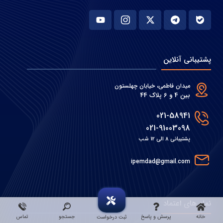
پشتیبانی آنلاین
میدان فاطمی، خیابان چهلستون
بین 4 و 6 پلاک 44
021-58941
021-91003098
پشتیبانی 8 الی 12 شب
ipemdad@gmail.com
نماد های اعتماد
خانه
پرسش و پاسخ
جستجو
تماس
ثبت درخواست