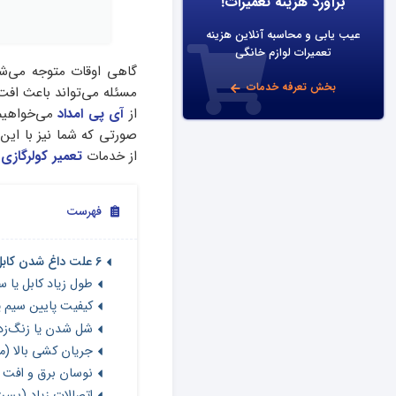
برآورد هزینه تعمیرات!
عیب یابی و محاسبه آنلاین هزینه
تعمیرات لوازم خانگی
گاهی اوقات متوجه می‌شوی
بخش تعرفه خدمات
مسئله می‌تواند باعث افت
از
آی پی امداد
می‌خواهیم 
صورتی که شما نیز با این 
از خدمات
تعمیر کولرگازی
د
فهرست
6 علت داغ شدن کابل کولر گازی + راه‌حل
طول زیاد کابل یا 
کیفیت پایین سیم یا
شل شدن یا زنگ‌زد
جریان کشی بالا (م
نوسان برق و افت و
اتصالات زیاد (بست