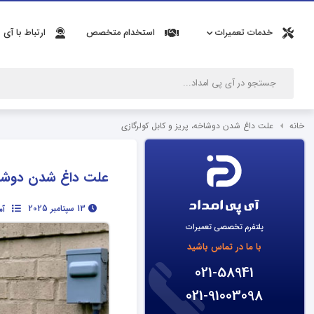
خدمات تعمیرات
استخدام متخصص
ارتباط با آی 
خانه
علت داغ شدن دوشاخه، پریز و کابل کولرگازی
علت داغ شدن دوشاخه
13 سپتامبر 2025
آم
پلتفرم تخصصی تعمیرات
با ما در تماس باشید
021-58941
021-91003098