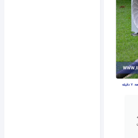
عه:
7 دقیقه