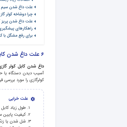
علت داغ شدن سیم نو
چرا دوشاخه کولر گا
علت داغ شدن پریز ک
راهکارهای پیشگیری 
برای رفع مشگل با ک
6 علت داغ شدن کابل کولر گازی + راه‌حل
داغ شدن کابل کولر گازی
آسیب دیدن دستگاه یا حت
کولرگازی را مورد بررسی قرار
علت خرابی
طول زیاد کابل 
کیفیت پایین سی
شل شدن یا زنگ