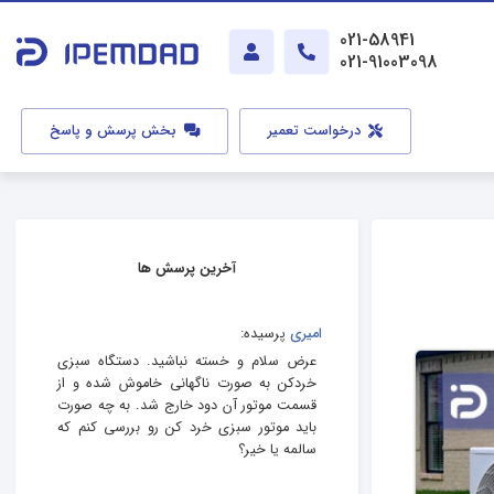
021-58941
021-91003098
درخواست تعمیر
بخش پرسش و پاسخ
آخرین پرسش ها
امیری
پرسیده:
عرض سلام و خسته نباشید. دستگاه سبزی
خردکن به صورت ناگهانی خاموش شده و از
قسمت موتور آن دود خارج شد. به چه صورت
باید موتور سبزی خرد کن رو بررسی کنم که
سالمه یا خیر؟