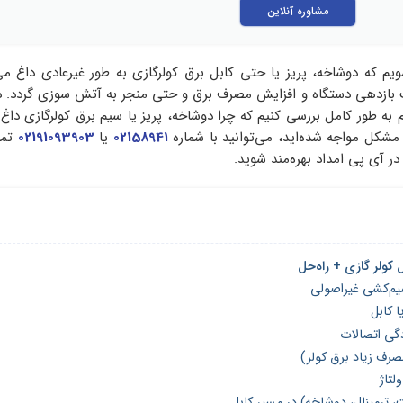
مشاوره آنلاین
م که دوشاخه، پریز یا حتی کابل برق کولرگازی به‌ طور غیرعادی داغ می
 بازدهی دستگاه و افزایش مصرف برق و حتی منجر به آتش‌ سوزی گردد. در
به‌ طور کامل بررسی کنیم که چرا دوشاخه، پریز یا سیم برق کولرگازی داغ 
مشکل مواجه شده‌اید، می‌توانید با شماره
02158941
یا
02191093903
تما
ر آی پی امداد بهره‌مند شوید.
سیم‌کشی غیراصولی
 کابل
گی اتصالات
صرف زیاد برق کولر)
لتاژ
، ترمینال، دوشاخه) در مسیر کابل