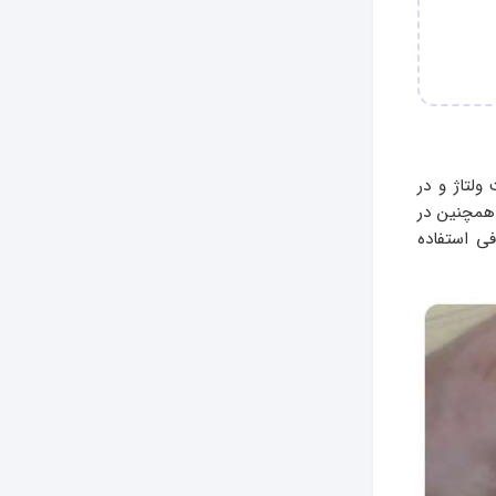
ولتاژ و در
 همچنین در
ی استفاده