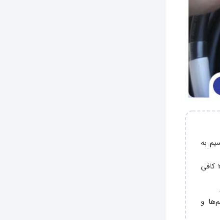
م به‌
به عنوان مثال برای کولرهای تا 18 هزار در مسیر کوتاه (کمتر از 10 متر) معمولا سیم 2.5 کافی
‌ها و