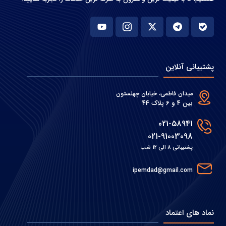
پشتیبانی آنلاین
میدان فاطمی، خیابان چهلستون
بین 4 و 6 پلاک 44
021-58941
021-91003098
پشتیبانی 8 الی 12 شب
ipemdad@gmail.com
نماد های اعتماد