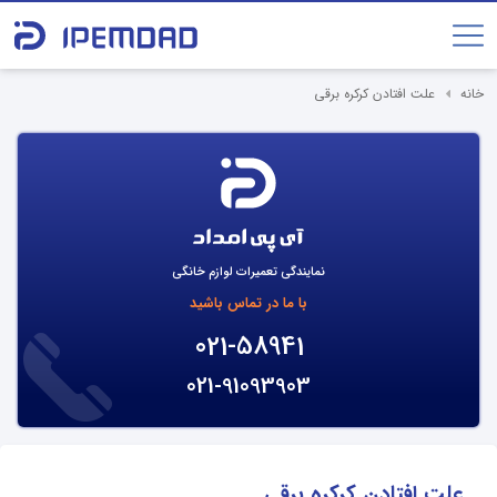
خانه
علت افتادن کرکره برقی
نمایندگی تعمیرات لوازم خانگی
با ما در تماس باشید
021-58941
021-91093903
علت افتادن کرکره برقی