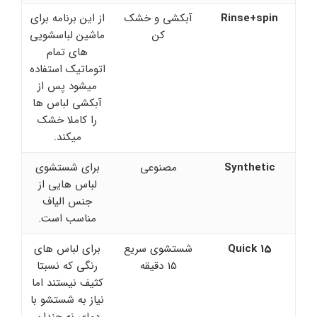
Rinse+spin
آبکشی و خشک
از این برنامه برای
کن
ماشین لباسشویی
های تمام
اتوماتیک استفاده
میشود پس از
آبکشی لباس ها
را کاملا خشک
میکند.
Synthetic
مصنوعی
برای شستشوی
لباس هایی از
جنس الیاف
مناسب است.
Quick 15
شستشوی سریع
برای لباس های
15 دقیقه
رنگی که نسبتا
کثیف نیستند اما
نیاز به شستشو با
دمای نه چندان