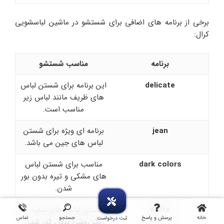
برخی از برنامه های اضافی برای شستشو در ماشین لباسشویی
کرال:
برنامه
مناسب شستشو
delicate
این برنامه برای شستن لباس
های ظریف مانند لباس زیر
مناسب است.
jean
برنامه ای ویژه برای شستن
لباس های جین می باشد.
dark colors
مناسب برای شستن لباس
های مشکی و تیره بدون بور
شدن.
white
شستن لباس های سفید و
خانه
پرسش و پاسخ
جستجو
تماس
ثبت درخواست
رنگ روشن بدون کدر شدن.