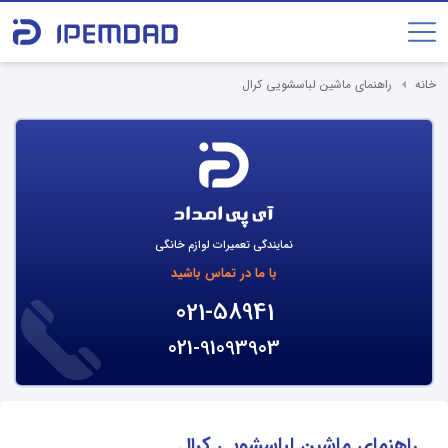
خانه
راهنمای ماشین لباسشویی کرال
نمایندگی تعمیرات لوازم خانگی
با ما در تماس باشید
021-58941
021-91093903
راهنمای ماشین لباسشویی کرال