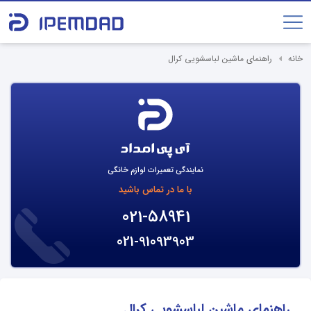
خانه
راهنمای ماشین لباسشویی کرال
نمایندگی تعمیرات لوازم خانگی
با ما در تماس باشید
021-58941
021-91093903
راهنمای ماشین لباسشویی کرال