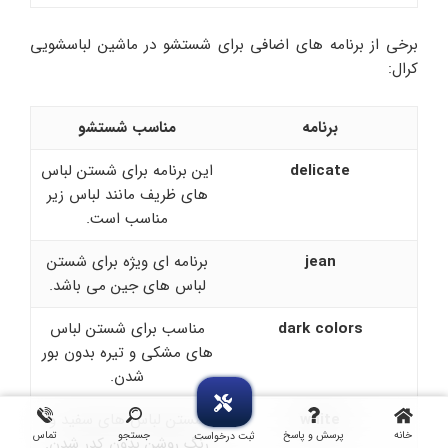
برخی از برنامه های اضافی برای شستشو در ماشین لباسشویی
کرال:
برنامه
مناسب شستشو
delicate
این برنامه برای شستن لباس
های ظریف مانند لباس زیر
مناسب است.
jean
برنامه ای ویژه برای شستن
لباس های جین می باشد.
dark colors
مناسب برای شستن لباس
های مشکی و تیره بدون بور
شدن.
white
شستن لباس های سفید و
خانه
پرسش و پاسخ
جستجو
تماس
ثبت درخواست
رنگ روشن بدون کدر شدن.