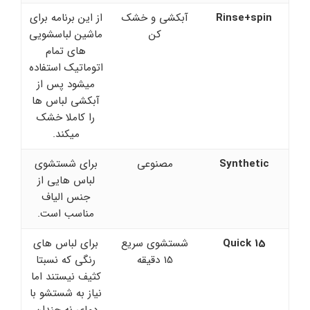
Rinse+spin
آبکشی و خشک
از این برنامه برای
کن
ماشین لباسشویی
های تمام
اتوماتیک استفاده
میشود پس از
آبکشی لباس ها
را کاملا خشک
میکند.
Synthetic
مصنوعی
برای شستشوی
لباس هایی از
جنس الیاف
مناسب است.
Quick 15
شستشوی سریع
برای لباس های
15 دقیقه
رنگی که نسبتا
کثیف نیستند اما
نیاز به شستشو با
دمای نه چندان