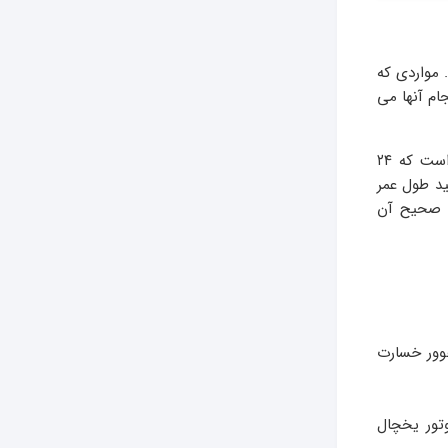
. مواردی که
ام آنها می
شما می توانید به افزایش طول عمر یخچال به مصرف بهینه برق کمک کنید. یخچال از لوازمی است که ۲۴
 می توانید طول عمر
ب صحیح آن
هوور خسارت
تور یخچال