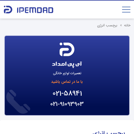
خانه
برچسب انرژی
تعمیرات لوازم خانگی
با ما در تماس باشید
021-58941
021-91093903
برچسب انرژی