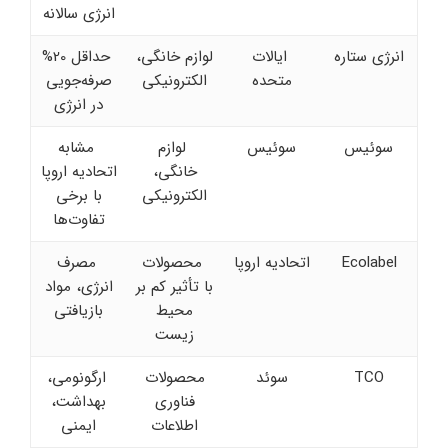
انرژی سالانه
انرژی ستاره
ایالات
لوازم خانگی،
حداقل 20%
متحده
الکترونیکی
صرفه‌جویی
در انرژی
سوئیس
سوئیس
لوازم
مشابه
خانگی،
اتحادیه اروپا
الکترونیکی
با برخی
تفاوت‌ها
Ecolabel
اتحادیه اروپا
محصولات
مصرف
با تأثیر کم بر
انرژی، مواد
محیط
بازیافتی
زیست
TCO
سوئد
محصولات
ارگونومی،
فناوری
بهداشت،
اطلاعات
ایمنی