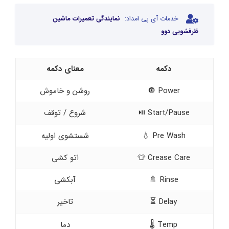
خدمات آی پی امداد:
نمایندگی تعمیرات ماشین
ظرفشویی دوو
دکمه
معنای دکمه
Power 🔘
روشن و خاموش
Start/Pause ⏯️
شروع / توقف
Pre Wash 💧
شستشوی اولیه
Crease Care 👕
اتو کشی
Rinse 🚿
آبکشی
Delay ⏳
تاخیر
Temp 🌡️
دما