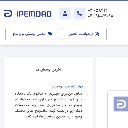
021-58941
021-91003098
درخواست تعمیر
بخش پرسش و پاسخ
آخرین پرسش ها
مهلا انتظامی
پرسیده:
سلام، من برای جهیزیم ام میخوام یک دستگاه
برای تهیه ساندویچ خریداری کنم. میخواستم
بدونم به جز ساندویچ ساز، چه محصولات
دیگه ای در زمینه تهیه ساندویچ های مختلف
وجود داره. ممنون میشم راهنمایی کنید.