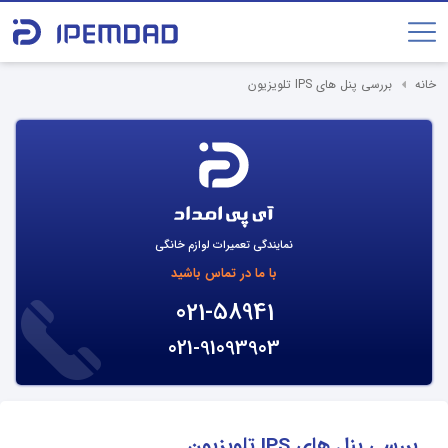
خانه
بررسی پنل های IPS تلویزیون
نمایندگی تعمیرات لوازم خانگی
با ما در تماس باشید
021-58941
021-91093903
بررسی پنل های IPS تلویزیون