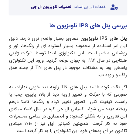
خدمات آی پی امداد:
تعمیرات تلویزیون ال جی
بررسی پنل های IPS تلویزیون ها
پنل های IPS تلویزیون
تصاوير بسیار واضح تری دارند. دلیل
این امر استفاده از محدوده بسیار گسترده‌ ای از رنگ‌ها، نور و
روشنايی بیشتر است. این تکنولوژی ابتدا توسط شرکت ژاپنی
هیتاچی در سال 1996 به جهان عرضه گردید. ورود این تکنولوژی
پاسخی بود به مشکلات موجود در پنل های TN از جمله عمق
رنگ و زاویه دید.
اگر دقت کرده باشید پنل های TN زاویه دید خوبی ندارند، به
صورتی که با حرکت و تغییر زاویه دید از بالا، پایین، چپ یا
راست، کیفیت کلی تصویر تغییر کرده و رنگ‌ها کاملا درهم
ریخته دیده می شوند. کمپانی ال جی کره در سال 2007 میلادی
این فناوری را به شکلی گسترده و انحصاری در تمامی محصولات
خود به کار گرفت. همچنین کمپانی اپل نیز از 2010 میلادی
تاکنون در آی پدهای خود این تکنولوژی را به کار گرفته است.