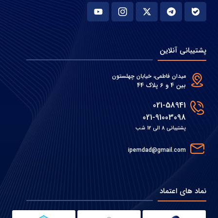
پشتیبانی آنلاین
میدان فاطمی، خیابان چهلستون
بین 4 و 6 پلاک 44
021-58941
021-91003098
پشتیبانی 8 الی 12 شب
ipemdad@gmail.com
نماد های اعتماد