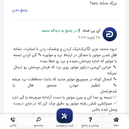
بزرگه ممکنه باشه؟
پاسخ دادن
آی پی امداد
در پاسخ به دیدگاه محمد
28 ژانویه 2026
درود محمد عزیز 😌تیک‌تیک کردن و چشمک زدن با استارت، نشانه 
قفل شدن موتور یا مشکل در ارتباط برد و موتوره:🔧 گیر کردن تسمه 
🔧 خرابی آی‌سی درایور موتور روی برد که فرمان چرخش رو ارسال 
🔧 تنظیم نبودن سنسور هال یا تاکو
✅ سیم‌کشی شش رشته موتور رو دقیق چک کن که در جای درست 
✅ اگه موتور گیر نداشت، احتمالا برد مشکل داره و آی‌سی درایور 
خانه
پرسش و پاسخ
جستجو
تماس
ثبت درخواست
✅ خازن‌های برد رو چک کن که ورم نکرده یا نشتی نداشته باشناگه 