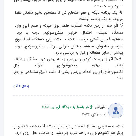
🔄 یک برنامه دیگه رو هم امتحان کن تا مطمئن بشی مشکل فقط 
👂 اگر بعد از زدن دکمه استارت فقط بوق میزنه و هیچ آبی وارد 
دستگاه نمیشه، احتمال خرابی میکروسوئیچ درب یا برد 
بیشتره.❗چون گفتی برنامه انتخاب میشه ولی دستگاه فقط بوق 
میزنه و خاموش میشه، احتمال خرابی برد یا میکروسوئیچ درب 
👨‍🔧 اگر با ریست کردن و بررسی بسته بودن درب مشکل برطرف 
نشد، بهتره میکروسوئیچ درب، پنل و
تکنسین‌های آی‌پی امداد بررسی بشن تا علت دقیق مشخص و رفع 
بشه.
پاسخ دادن
طیرانی
در پاسخ به دیدگاه آی پی امداد
07 جولای 2026
سلام لباسشویی بعد از اتمام کار درب باز نمیشه آب تخلیه شده و از 
برق هم کشیدم ولی باز هم درب باز نشد .و علامت قفل روی درب 