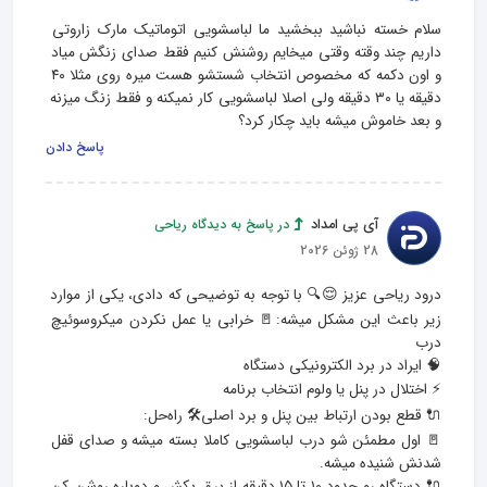
سلام خسته نباشید ببخشید ما لباسشویی اتوماتیک مارک زاروتی 
داریم چند وقته وقتی میخایم روشنش کنیم فقط صدای زنگش میاد 
و اون دکمه که مخصوص انتخاب شستشو هست میره روی مثلا ۴۰ 
دقیقه یا ۳۰ دقیقه ولی اصلا لباسشویی کار نمیکنه و فقط زنگ میزنه 
و بعد خاموش میشه باید چکار کرد؟
پاسخ دادن
آی پی امداد
در پاسخ به دیدگاه ریاحی
28 ژوئن 2026
درود ریاحی عزیز 😌🔍 با توجه به توضیحی که دادی، یکی از موارد 
زیر باعث این مشکل میشه:🚪 خرابی یا عمل نکردن میکروسوئیچ 
🚪 اول مطمئن شو درب لباسشویی کاملا بسته میشه و صدای قفل 
🔌 دستگاه رو حدود ۱۰ تا ۱۵ دقیقه از برق بکش و دوباره روشن کن 