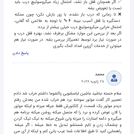
✅ اگر همچنان قفل باز نشد، احتمال زیاد میکروسوئیچ درب باید 
❌ تا زمانی که درب باز نشده، با زور بازش نکن؛ چون ممکنه 
دستگیره یا قفل آسیب ببینه.👨‍🔧 با توجه به علائمی که گفتی، 
اگر بعد از بررسی این موارد مشکل برطرف نشد، بهتره قفل درب و 
در صورت نیاز برد توسط تعمیرکار بررسی بشه. در صورت نیاز هم 
میتونی از خدمات آی‌پی امداد کمک بگیری.
پاسخ دادن
محمد
28 ژانویه 2026
سلام خسته نباشید ماشین لباسشویی پاکشوما داشتم خراب شد دادم 
تعمییر کار گفت موتور سوخته برد هم خراب شده من بعدش رفتم 
دیدم موتور یک قسمت از کلکتورش فقط جرقه میزنه و اینکه موتور 
را الان عوض کرده و برد را که متصل میکنه روشن میکنه برنامه هم 
میگیره و دکمه استارت را میزنه ولی شروع میکنه به تیک تیک کردن 
و چشمک زدن و تایم شستشو تبدیل به خط میشه ، اگر میشه 
راهنمایی کنید تا طبق اطلاعات شما عیب یابی کنم و اینکه از آی سی 