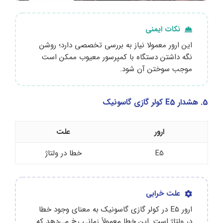
نکات ایمنی
این ارور معمولا نیاز به بررسی تخصصی دارد؛ روشن
نگه داشتن دستگاه با کمپرسور معیوب ممکن است
موجب سوختن آن شود.
5. هشدار E5 کولر گازی گاسونیک
ارور
علت
E5
خطا در ولتاژ
علت خرابی
ارور E5 در کولر گازی گاسونیک به معنای وجود خطا
در ولتاژ است. این خطا معمولاً زمانی رخ می‌دهد که