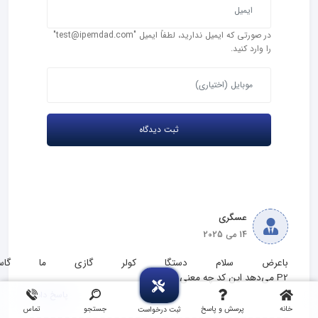
در صورتی که ایمیل ندارید، لطفاً ایمیل "test@ipemdad.com"
را وارد کنید.
عسگری
14 می 2025
باعرض سلام دستگا کولر گازی ما گاسو
P2 می‌دهد این کد چه معنی دارد
پاسخ دادن
خانه
پرسش و پاسخ
جستجو
تماس
ثبت درخواست