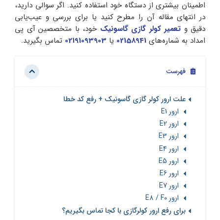
اطمینان بیشتری از دستگاه خود استفاده کنید. اگر سوالی دارید،
در انتهای مقاله آن را مطرح کنید یا برای بررسی و عیب‌یابی
دقیق و
تعمیر کولر گازی گاسونیک
خود، با متخصصین آی پی
امداد به شماره‌های
02158941
یا
02191093903
تماس بگیرید.
فهرست
علت ارور کولر گازی گاسونیک + رفع کد خطا
ارور E1
ارور E2
ارور E3
ارور E4
ارور E5
ارور E6
ارور E7
ارور E8 / F0
برای رفع ارور کولرگازی با کجا تماس بگیریم؟