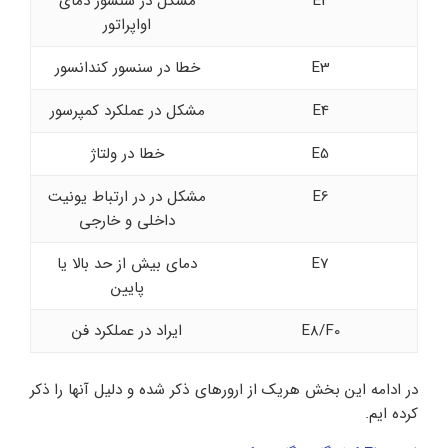
E2
مشکل در سنسور دمای
اواپراتور
E3
خطا در سنسور کندانسور
E4
مشکل در عملکرد کمپرسور
E5
خطا در ولتاژ
E6
مشکل در در ارتباط یونیت
داخلی و خارجی
E7
دمای بیش از حد بالا یا
پایین
E8/F0
ایراد در عملکرد فن
در ادامه این بخش هریک از ارورهای ذکر شده و دلیل آنها را ذکر
کرده ایم.