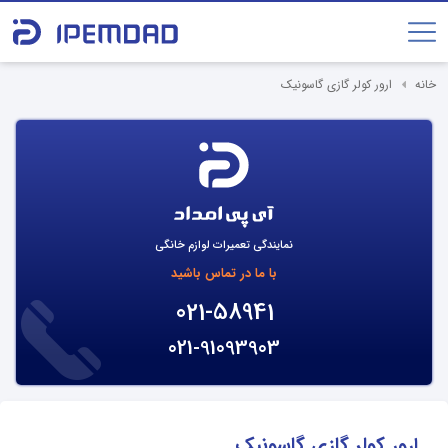
خانه
ارور کولر گازی گاسونیک
نمایندگی تعمیرات لوازم خانگی
با ما در تماس باشید
021-58941
021-91093903
ارور کولر گازی گاسونیک