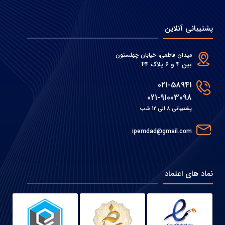
پشتیبانی آنلاین
میدان فاطمی، خیابان چهلستون
بین 4 و 6 پلاک 44
021-58941
021-91003098
پشتیبانی 8 الی 12 شب
ipemdad@gmail.com
نماد های اعتماد