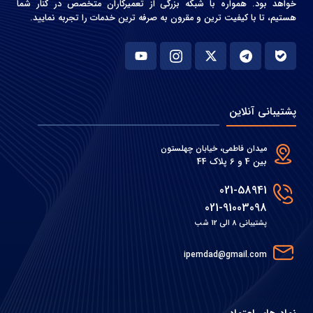
خواهد بود. همواره با شبکه بزرگی از تعمیرکاران متخصص در کنار شما
هستیم، تا با کیفیت ترین و مقرون به صرفه ترین خدمات را تجربه نمایید.
پشتیبانی آنلاین
میدان فاطمی، خیابان چهلستون
بین 4 و 6 پلاک 44
021-58941
021-91003098
پشتیبانی 8 الی 12 شب
ipemdad@gmail.com