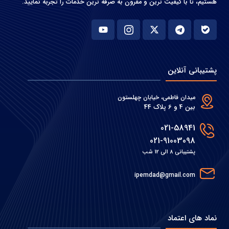
هستیم، تا با کیفیت ترین و مقرون به صرفه ترین خدمات را تجربه نمایید.
پشتیبانی آنلاین
میدان فاطمی، خیابان چهلستون
بین 4 و 6 پلاک 44
021-58941
021-91003098
پشتیبانی 8 الی 12 شب
ipemdad@gmail.com
نماد های اعتماد