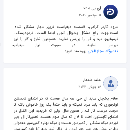
آی پی امداد
11 سپتامبر 2020
درود کاربر گرامی، قسمت دیفراست فریزر دچار مشکل شده 
است.جهت رفع مشکل یخچال الجی ابتدا المنت، ترمودیسک، 
ترموفیوز، برد و فن را بررسی نمایید. همچنین شارژ و گاز را نیز 
بررسی نمایید. در صورت نیاز میتوانید
تعمیرگاه مجاز الجی 
بهره مند شوید.
حامد علمدار
06 جولای 2022
سلام یخچال ساید ال جی سه سال هست که در ابتدای تابستان 
اونجوری که باید سرد نمیکنه و باید حتماً یک روز خاموش باشه تا 
مجدد درست کار کنه.از همون سال اولی که خریدیم این اتفاق در 
ابتدای تابستون افتاد تا الان که سال سوم هست. تعمیرکار ال جی 
آوردم میگه مشکل از کمپرسور هست و میگه بهتره کمپرسور معمولی 
بزاری روش هم بهتر هم ارزون تر نظر شما چیه آیا باید کمپرسور 