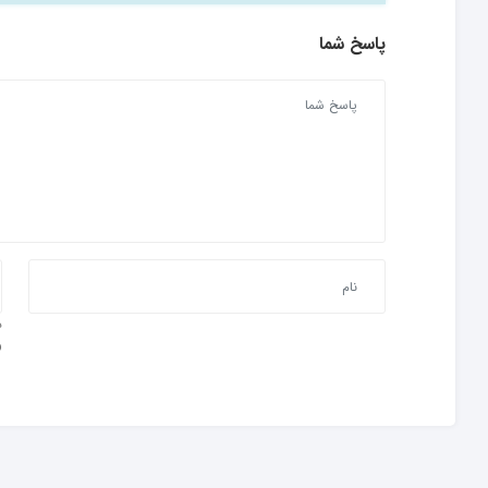
پاسخ شما
و