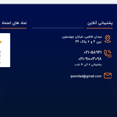
پشتیبانی آنلاین
نماد های اعتماد
میدان فاطمی، خیابان چهلستون
بین 4 و 6 پلاک 44
021-58941
021-91003098
پشتیبانی 8 الی 12 شب
ipemdad@gmail.com