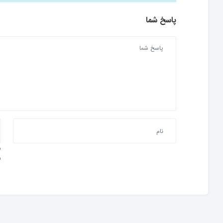
پاسخ شما
و