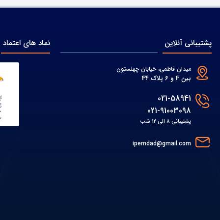
پشتیبانی آنلاین
نماد های اعتماد
میدان فاطمی، خیابان چهلستون
بین 4 و 6 پلاک 44
021-58941
021-91003098
پشتیبانی 8 الی 12 شب
ipemdad@gmail.com