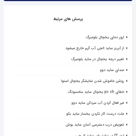
پرسش های مرتبط
ارور دمای یخچال بلومبرگ
از آبریز ساید الجی آب گرم خارج میشود
تغییر درجه یخچال در ساید بلومبرگ
صدای ساید دوو
روشن خاموش شدن نمایشگر یخچال اسنوا
خطای pc ch یخچال ساید سامسونگ
غیر فعال کردن آب سردکن ساید دوو
علت درست کار نکردن یخساز ساید بکو
تعویض درب دسترسی آسان ساید بوش
ارور ff در ساید بای ساید ال جی