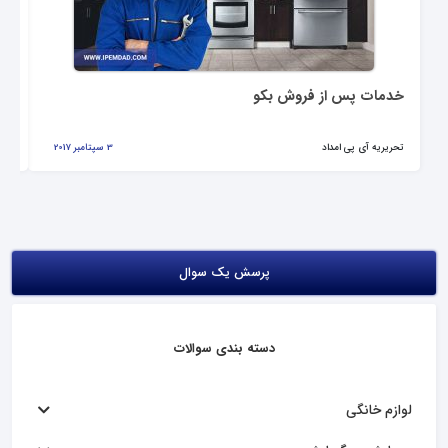
خدمات پس از فروش بکو
نم
تحریریه آی پی امداد
3 سپتامبر 2017
تحر
پرسش یک سوال
دسته بندی سوالات
لوازم خانگی