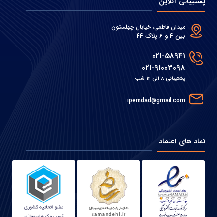
پشتیبانی آنلاین
میدان فاطمی، خیابان چهلستون
بین 4 و 6 پلاک 44
021-58941
021-91003098
پشتیبانی 8 الی 12 شب
ipemdad@gmail.com
نماد های اعتماد