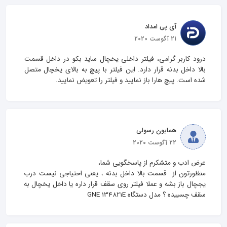
آی پی امداد
21 آگوست 2020
درود کاربر گرامی، فیلتر داخلی یخچال ساید بکو در داخل قسمت 
بالا داخل بدنه قرار دارد. این فیلتر با پیچ به بالای یخچال متصل 
شده است. پیچ هارا باز نمایید و فیلتر را تعویض نمایید.
همایون رسولی
22 آگوست 2020
منظورتون از  قسمت بالا داخل بدنه ، یعنی احتیاجی نیست درب 
یجچال باز بشه و عملا فیلتر روی سقف قرار داره یا داخل یخچال به 
سقف چسبیده ؟ مدل دستگاه GNE 134821E