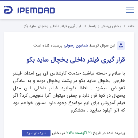
خانه
بخش پرسش و پاسخ
قرار گیری فیلتر داخلی یخچال ساید بکو
این سوال توسط
همایون رسولی
پرسیده شده است
قرار گیری فیلتر داخلی یخچال ساید بکو
با سلام و خسته نباشید خدمت کارشناس آی پی امداد، فیلتر
خارجی یخچال ساید بکو در پشت یخچال بوده و به سادگی
تعویض میشود . لطفا بفرمایید فیلتر داخلی این مدل
یخچال در کجا قرار دارد و چطور میتوان آنرا تعویض کرد؟ اگر
فیلم آموزشی برای ایم موضوع وجود دارد ممنون خواهم بود
که آنرا آپلود نمایید . متشکرم
پرسیده شده در تاریخ
در بخش
21 آگوست 2020
ساید بای ساید