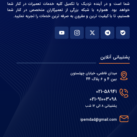
شما است و در آینده نزدیک با تکمیل کلیه خدمات تعمیرات در کنار شما
خواهد بود. همواره با شبکه بزرگی از تعمیرکاران متخصص در کنار شما
هستیم، تا با کیفیت ترین و مقرون به صرفه ترین خدمات را تجربه نمایید.
پشتیبانی آنلاین
میدان فاطمی، خیابان چهلستون
بین 4 و 6 پلاک 44
021-58941
021-91003098
پشتیبانی 8 الی 12 شب
ipemdad@gmail.com