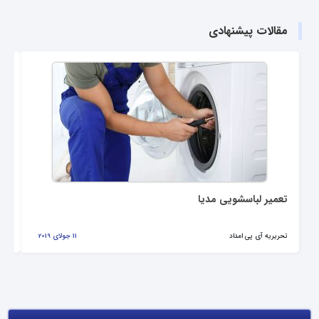
مقالات پیشنهادی
تعمیر لباسشویی مدیا
نم
تحریریه آی پی امداد
11 جولای 2019
تحر