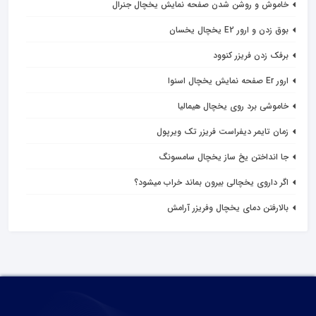
خاموش و روشن شدن صفحه نمایش یخچال جنرال
بوق زدن و ارور E2 یخچال یخسان
برفک زدن فریزر کنوود
ارور Er صفحه نمایش یخچال اسنوا
خاموشی برد روی یخچال هيماليا
زمان تایمر دیفراست فریزر تک ویرپول
جا انداختن یخ ساز یخچال سامسونگ
اگر داروی یخچالی بیرون بماند خراب میشود؟
بالارفتن دمای یخچال وفریزر آرامش