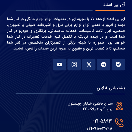
آی پی امداد
آی پی امداد از دهه 70 با تجربه ای در تعمیرات انواع لوازم خانگی در کنار شما
بوده و امروز با تعمیر انواع لوازم برقی منزل و آشپزخانه، صوتی و‌ تصویری،
صنعتی، ابزار آلات، تاسیسات، خدمات ساختمانی، برقکاری و خودرو در کنار
شما است و در آینده نزدیک با تکمیل کلیه خدمات تعمیرات در کنار شما
خواهد بود. همواره با شبکه بزرگی از تعمیرکاران متخصص در کنار شما
هستیم، تا با کیفیت ترین و مقرون به صرفه ترین خدمات را تجربه نمایید.
پشتیبانی آنلاین
میدان فاطمی، خیابان چهلستون
بین 4 و 6 پلاک 44
021-58941
021-91003098