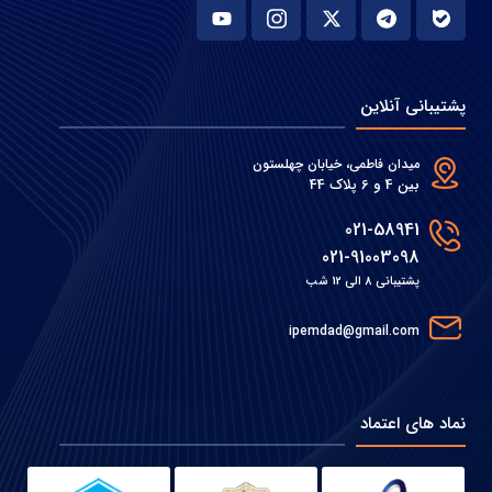
پشتیبانی آنلاین
میدان فاطمی، خیابان چهلستون
بین 4 و 6 پلاک 44
021-58941
021-91003098
پشتیبانی 8 الی 12 شب
ipemdad@gmail.com
نماد های اعتماد