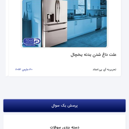
علت داغ شدن بدنه یخچال
رل
تحریریه آی پی امداد
30 مارس 2023
تحر
پرسش یک سوال
دسته بندی سوالات