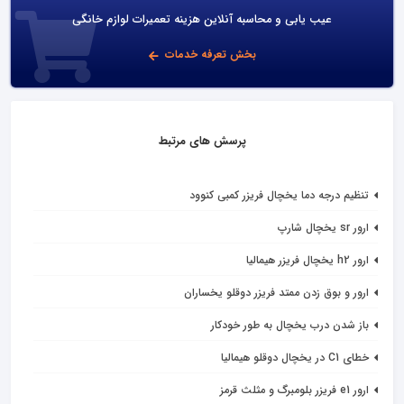
عیب یابی و محاسبه آنلاین هزینه تعمیرات لوازم خانگی
بخش تعرفه خدمات
پرسش های مرتبط
تنظیم درجه دما یخچال فریزر کمبی کنوود
ارور sr یخچال شارپ
ارور h2 یخچال فریزر هیمالیا
ارور و بوق زدن ممتد فریزر دوقلو یخساران
باز شدن درب یخچال به طور خودکار
خطای C1 در یخچال دوقلو هیمالیا
ارور e1 فریزر بلومبرگ و مثلث قرمز