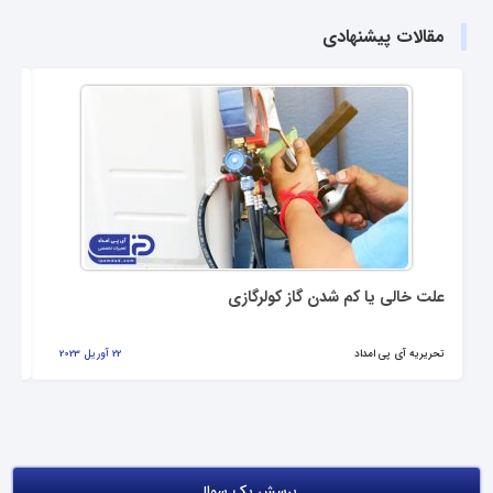
مقالات پیشنهادی
علت خالی یا کم شدن گاز کولرگازی
عل
تحریریه آی پی امداد
22 آوریل 2023
تحر
پرسش یک سوال