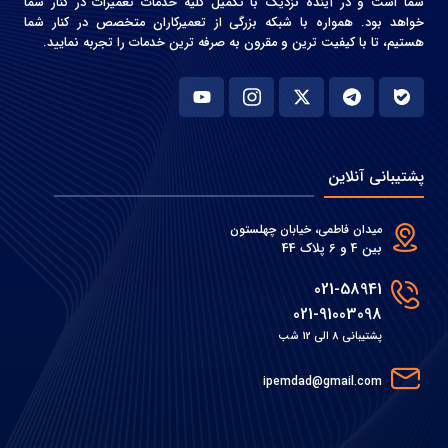
شما است و در آینده نزدیک با تکمیل کلیه خدمات تعمیرات در کنار شما
خواهد بود. همواره با شبکه بزرگی از تعمیرکاران متخصص در کنار شما
هستیم، تا با کیفیت ترین و مقرون به صرفه ترین خدمات را تجربه نمایید.
پشتیبانی آنلاین
میدان فاطمی، خیابان چهلستون
بین 4 و 6 پلاک 44
021-58941
021-91003098
پشتیبانی 8 الی 12 شب
ipemdad@gmail.com