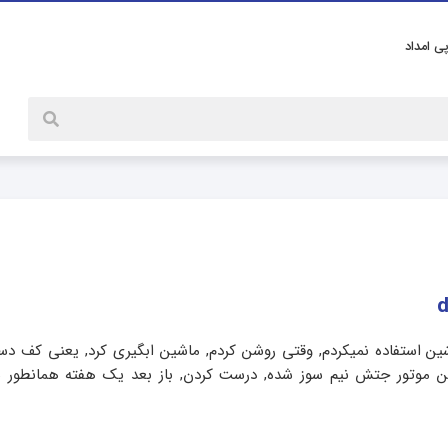
پی امداد
d14 چند وقت بود که از ماشین استفاده نمیکردم, وقتی روشن کردم, ماشین ابگیری کرد, یعنی کف 
تن موتور جتش نیم سوز شده, درست کردن, باز بعد یک هفته همانطور ش