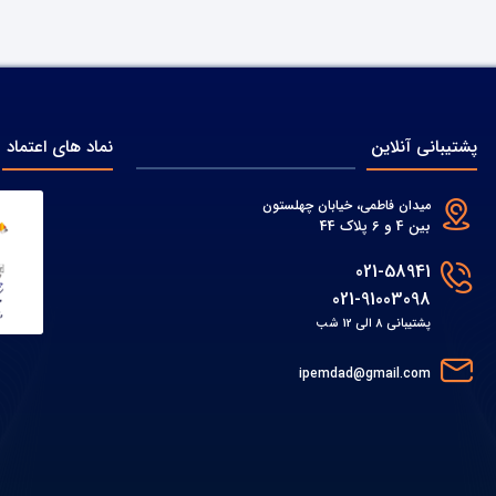
پشتیبانی آنلاین
نماد های اعتماد
میدان فاطمی، خیابان چهلستون
بین 4 و 6 پلاک 44
021-58941
021-91003098
پشتیبانی 8 الی 12 شب
ipemdad@gmail.com