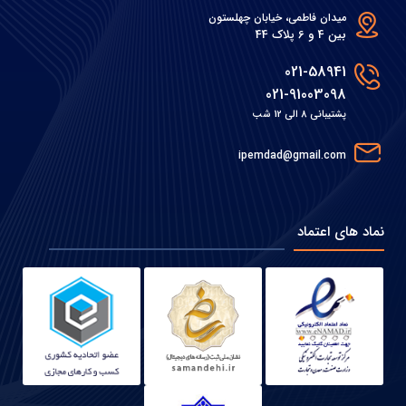
میدان فاطمی، خیابان چهلستون
بین 4 و 6 پلاک 44
021-58941
021-91003098
پشتیبانی 8 الی 12 شب
ipemdad@gmail.com
نماد های اعتماد