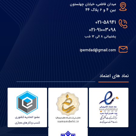
میدان فاطمی، خیابان چهلستون
بین 4 و 6 پلاک 44
021-58941
021-91003098
پشتیبانی 8 الی 12 شب
ipemdad@gmail.com
نماد های اعتماد