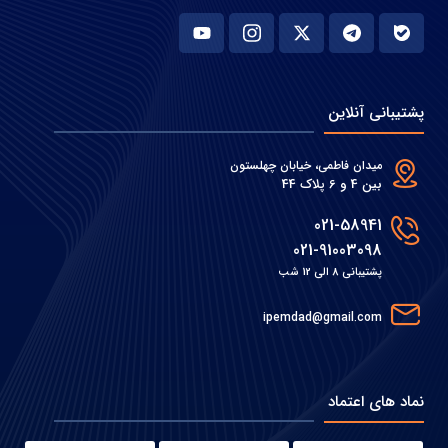
پشتیبانی آنلاین
میدان فاطمی، خیابان چهلستون
بین 4 و 6 پلاک 44
021-58941
021-91003098
پشتیبانی 8 الی 12 شب
ipemdad@gmail.com
نماد های اعتماد