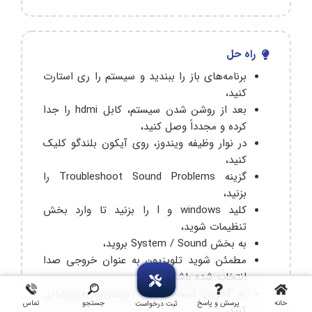
راه حل
برنامه‌های باز را ببندید و سیستم را ری استارت
کنید،
بعد از روشن شدن سیستم، کابل hdmi را جدا
کرده و مجدداً وصل کنید،
در نوار وظیفه ویندوز، روی آیکون بلندگو کلیک
کنید،
گزینه Troubleshoot Sound Problems را
بزنید،
کلید windows و I را بزنید تا وارد بخش
تنظیمات شوید،
به بخش System / Sound بروید،
مطمئن ‌شوید تلویزیون به عنوان‌ خر‌وجی ‌صدا
انتخاب شده باشد،
به آخرین نسخه موجود ویندوز‌را به‌روزرسانی
خانه
پرسش و پاسخ
جستجو
تماس
ثبت درخواست
کنید،