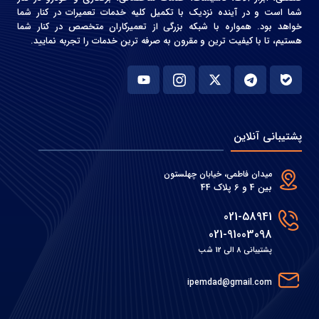
شما است و در آینده نزدیک با تکمیل کلیه خدمات تعمیرات در کنار شما
خواهد بود. همواره با شبکه بزرگی از تعمیرکاران متخصص در کنار شما
هستیم، تا با کیفیت ترین و مقرون به صرفه ترین خدمات را تجربه نمایید.
پشتیبانی آنلاین
میدان فاطمی، خیابان چهلستون
بین 4 و 6 پلاک 44
021-58941
021-91003098
پشتیبانی 8 الی 12 شب
ipemdad@gmail.com