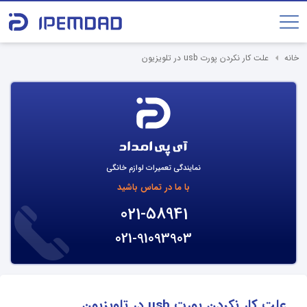
خانه
علت کار نکردن پورت usb در تلویزیون
نمایندگی تعمیرات لوازم خانگی
با ما در تماس باشید
021-58941
021-91093903
علت کار نکردن پورت usb در تلویزیون