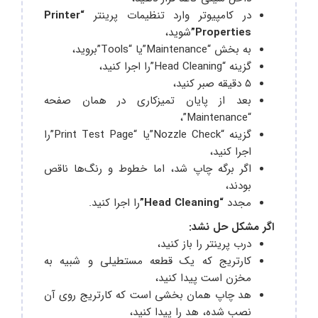
در کامپیوتر وارد تنظیمات پرینتر
“Printer
Properties”
شوید،
به بخش “Maintenance”یا “Tools”بروید،
گزینه “Head Cleaning”را اجرا کنید،
۵ دقیقه صبر کنید،
بعد از پایان تمیزکاری در همان صفحه
“Maintenance”،
گزینه “Nozzle Check”یا “Print Test Page”را
اجرا کنید،
اگر برگه چاپ شد، اما خطوط و رنگ‌ها ناقص
بودند،
مجدد
“Head Cleaning”
را اجرا کنید.
اگر مشکل حل نشد:
درب پرینتر را باز کنید،
کارتریج که یک قطعه مستطیلی و شبیه به
مخزن است پیدا کنید،
هد چاپ همان بخشی است که کارتریج روی آن
نصب شده، هد را پیدا کنید،