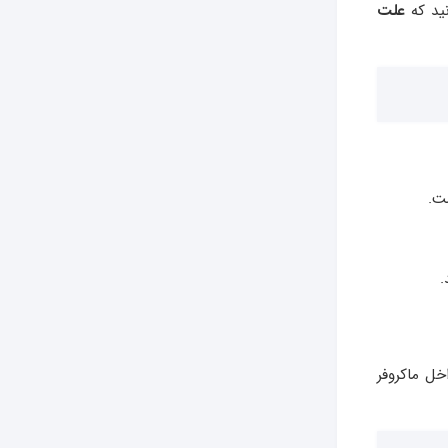
نید که
علت
ت.
.
ل ماکروفر