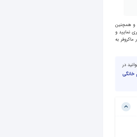
 و همچنین
ی نمایید و
ماکروفر به
انید در
م خانگی