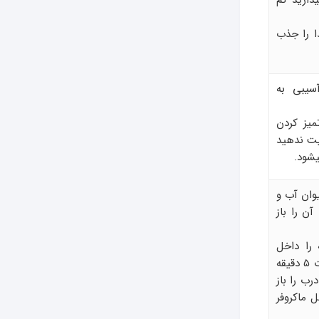
ذارید کم
ا را جذب
آسیبی به
میز کردن
میت ندهید
یشود.
وان آب و
آن را باز
را داخل
ماکروفر قرار دهید و دستگاه را به مدت 5 دقیقه
د از 15 دقیقه درب را باز
 ماکروفر