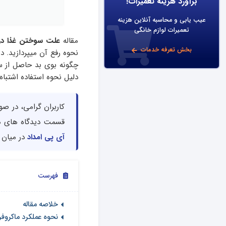
برآورد هزینه تعمیرات!
عیب یابی و محاسبه آنلاین هزینه
تعمیرات لوازم خانگی
مقاله
علت سوختن غذا در 
بخش تعرفه خدمات
نحوه رفع آن میپردازید. د
چگونه بوی بد حاصل از سو
دلیل نحوه استفاده اشتباه
کاربران گرامی، در صو
قسمت دیدگاه های ه
آی پی امداد
در میان ب
فهرست
خلاصه مقاله
نحوه عملکرد ماکروفر