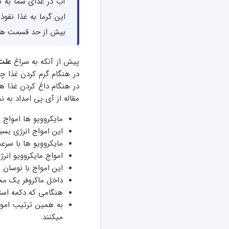
آب در غذای شما به 
این گرما به غذا نفوذ
بیش از حد قسمت های
پیش از آنکه به سراغ
علت 
در هنگام گرم کردن غذا چ
در هنگام داغ کردن غذا ه
مقاله از آی پی امداد به ن
مایکروویو ها امواج
این امواج انرژی بسیار
مایکروویو ها با سرعت بسیار بالایی
امواج مایکروویو انرژ
این امواج با نوسان 
داخل ماکروفر یک مح
هنگامی که دکمه استا
به همین ترتیب اموا
میکنند.