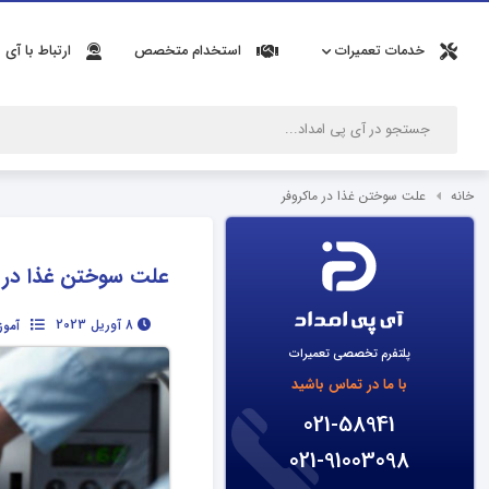
خدمات تعمیرات
استخدام متخصص
ارتباط با آی 
خانه
علت سوختن غذا در ماکروفر
علت سوختن غذا در م
8 آوریل 2023
آموز
پلتفرم تخصصی تعمیرات
با ما در تماس باشید
021-58941
021-91003098