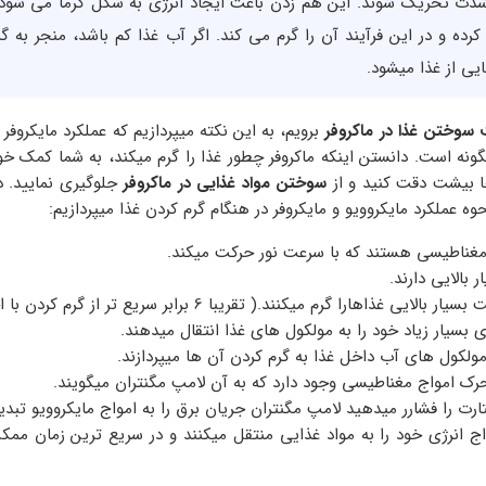
شدت تحریک شوند. این هم زدن باعث ایجاد انرژی به شکل گرما می شو
 کرده و در این فرآیند آن را گرم می کند. اگر آب غذا کم باشد، منجر به 
ی از غذا میشود.
سوختن غذا در ماکروفر
برویم، به این نکته میپردازیم که عملکرد مایکروفر 
گونه است. دانستن اینکه ماکروفر چطور غذا را گرم میکند، به شما کمک خو
ا بیشت دقت کنید و از
سوختن مواد غذایی در ماکروفر
جلوگیری نمایید. در
حوه عملکرد مایکروویو و مایکروفر در هنگام گرم کردن غذا میپردازیم:
 مغناطیسی هستند که با سرعت نور حرکت میکند.
 بالایی دارند.
 غذاهارا گرم میکنند.( تقریبا 6 برابر سریع تر از گرم کردن با اجاق گاز)
ی بسیار زیاد خود را به مولکول های غذا انتقال میدهند.
مولکول های آب داخل غذا به گرم کردن آن ها میپردازند.
رک امواج مغناطیسی وجود دارد که به آن لامپ مگنتران میگویند.
رت را فشارر میدهید لامپ مگنتران جریان برق را به امواج مایکروویو تبدی
ج انرژی خود را به مواد غذایی منتقل میکنند و در سریع ترین زمان ممکن