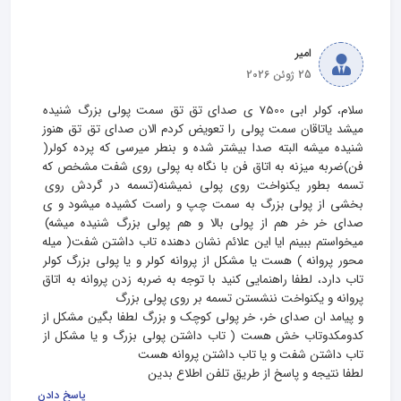
امیر
25 ژوئن 2026
سلام، کولر ابی 7500 ی صدای تق تق سمت پولی بزرگ شنیده 
میشد یاتاقان سمت پولی را تعویض کردم الان صدای تق تق هنوز 
شنیده میشه البته صدا بیشتر شده و بنطر میرسی که پرده کولر( 
فن)ضربه میزنه به اتاق فن با نگاه به پولی روی شفت مشخص که 
تسمه بطور یکنواخت روی پولی نمیشنه(تسمه در گردش روی 
بخشی از پولی بزرگ به سمت چپ و راست کشیده میشود و ی 
صدای خر خر هم از پولی بالا و هم پولی بزرگ شنیده میشه) 
میخواستم ببینم ایا این علائم نشان دهنده تاب داشتن شفت( میله 
محور پروانه ) هست یا مشکل از پروانه کولر و یا پولی بزرگ کولر 
تاب دارد، لطفا راهنمایی کنید با توجه به ضربه زدن پروانه به اتاق 
و پیامد ان صدای خر، خر پولی کوچک و بزرگ لطفا بگین مشکل از 
کدومکدوتاب خش هست ( تاب داشتن پولی بزرگ و یا مشکل از 
لطفا نتیجه و پاسخ از طریق تلفن اطلاع بدین
پاسخ دادن