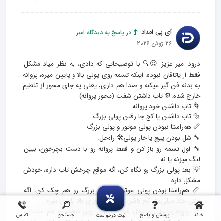
آی پی امداد
در پاسخ به دیدگاه امیر
26 ژوئن 2026
درود امیر عزیز 😌🔍 با توضیحاتی که دادی، به نظر میاد مشکل 
فقط از یاتاقان نبوده. اینکه تسمه روی پولی بالا و پایین میره، پروانه 
به بدنه فن گیر میکنه و صدا هم داری، یعنی یه جای محور از تنظیم 
🔧 اول تسمه رو باز کن و فقط پروانه رو با دست بچرخون، ببین 
💡 بعد پولی بزرگ رو نگاه کن، اگه موقع چرخش تاب داره، خودش 
📏 هم‌راستا بودن پولی موتور و پولی بزرگ رو هم چک کن، اگه 
🔩 پیچ‌های پولی و محل قرار گرفتنش روی شفت رو هم سفت و 
خانه
پرسش و پاسخ
جستجو
تماس
ثبت درخواست