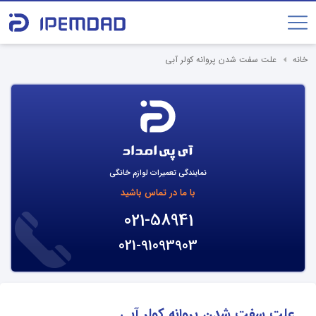
خانه
علت سفت شدن پروانه کولر آبی
نمایندگی تعمیرات لوازم خانگی
با ما در تماس باشید
021-58941
021-91093903
علت سفت شدن پروانه کولر آبی