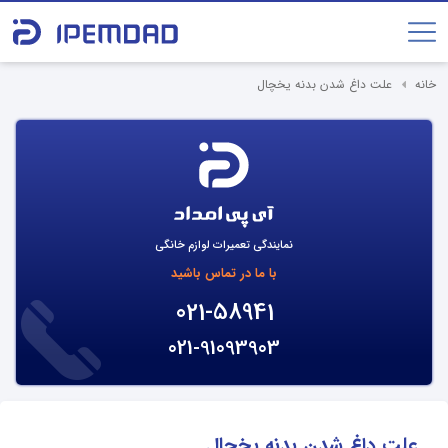
خانه
علت داغ شدن بدنه یخچال
نمایندگی تعمیرات لوازم خانگی
با ما در تماس باشید
021-58941
021-91093903
علت داغ شدن بدنه یخچال