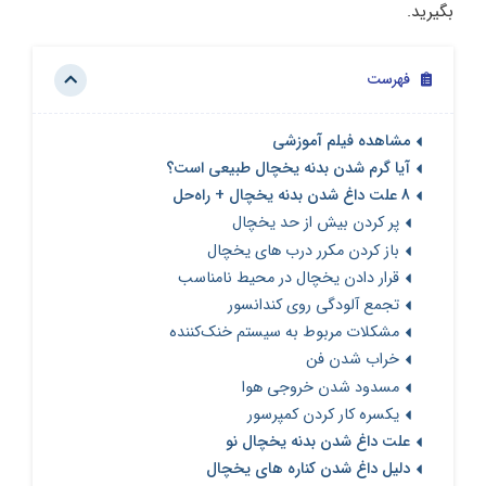
بگیرید.
فهرست
مشاهده فیلم آموزشی
آیا گرم شدن بدنه یخچال طبیعی است؟
8 علت داغ شدن بدنه یخچال + راه‌حل
پر کردن بیش از حد یخچال
باز کردن مکرر درب های یخچال
قرار دادن یخچال در محیط نامناسب
تجمع آلودگی روی کندانسور
مشکلات مربوط به سیستم خنک‌کننده
خراب شدن فن
مسدود شدن خروجی هوا
یکسره کار کردن کمپرسور
علت داغ شدن بدنه یخچال نو
دلیل داغ شدن کناره های یخچال