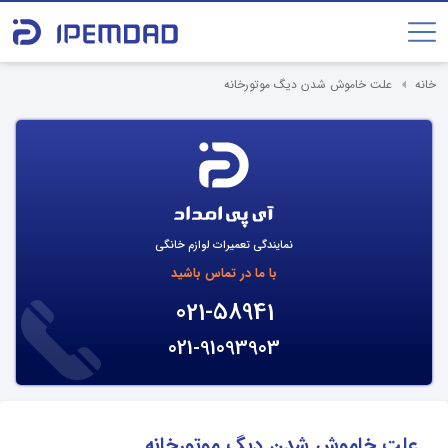
خانه
علت خاموش شدن دیگ موتورخانه
نمایندگی تعمیرات لوازم خانگی
با ما در تماس باشید
021-58941
021-91093903
علت خاموش شدن دیگ موتورخانه