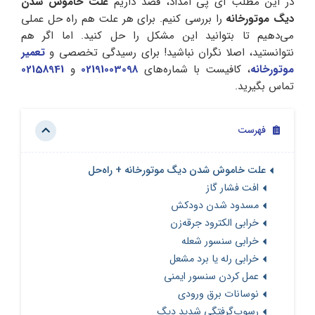
در این مطلب آی پی امداد، قصد داریم
علت خاموش شدن
دیگ موتورخانه
را بررسی کنیم. برای هر علت هم راه حل عملی
می‌دهیم تا بتوانید این مشکل را حل کنید. اما اگر هم
نتوانستید، اصلا نگران نباشید! برای رسیدگی تخصصی و
تعمیر
موتورخانه
، کافیست با شماره‌های
02191003098
و
02158941
تماس بگیرید.
فهرست
علت خاموش شدن دیگ موتورخانه + راه‌حل
افت فشار گاز
مسدود شدن دودکش
خرابی الکترود جرقه‌زن
خرابی سنسور شعله
خرابی رله یا برد مشعل
عمل کردن سنسور ایمنی
نوسانات برق ورودی
رسوب‌گرفتگی شدید دیگ