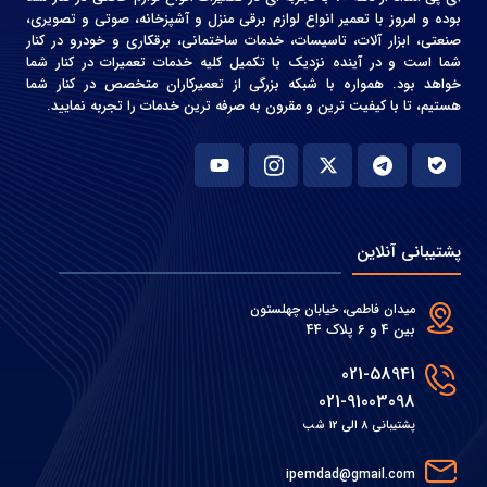
بوده و امروز با تعمیر انواع لوازم برقی منزل و آشپزخانه، صوتی و‌ تصویری،
صنعتی، ابزار آلات، تاسیسات، خدمات ساختمانی، برقکاری و خودرو در کنار
شما است و در آینده نزدیک با تکمیل کلیه خدمات تعمیرات در کنار شما
خواهد بود. همواره با شبکه بزرگی از تعمیرکاران متخصص در کنار شما
هستیم، تا با کیفیت ترین و مقرون به صرفه ترین خدمات را تجربه نمایید.
پشتیبانی آنلاین
میدان فاطمی، خیابان چهلستون
بین 4 و 6 پلاک 44
021-58941
021-91003098
پشتیبانی 8 الی 12 شب
ipemdad@gmail.com