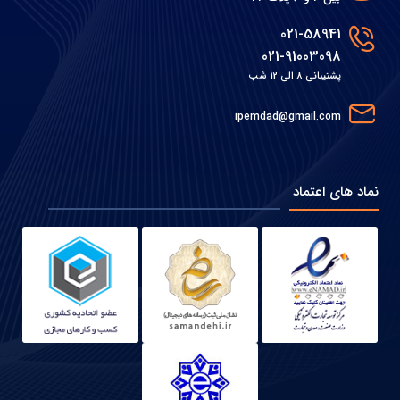
021-58941
021-91003098
پشتیبانی 8 الی 12 شب
ipemdad@gmail.com
نماد های اعتماد