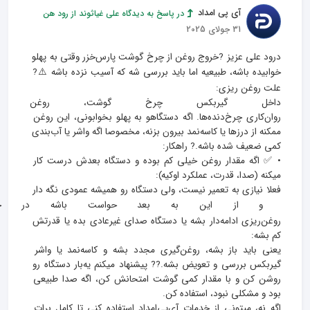
آی پی امداد
در پاسخ به دیدگاه علی غیاثوند از رود هن
31 جولای 2025
درود علی عزیز ?خروج روغن از چرخ گوشت پارس‌خزر وقتی به پهلو 
خوابیده باشه، طبیعیه اما باید بررسی شه که آسیب نزده باشه ⚠️? 
داخل گیربکس چرخ گوشت، روغن مخ
روان‌کاری چرخ‌دنده‌ها. اگه دستگاهو به پهلو بخوابونی، این روغن 
ممکنه از درزها یا کاسه‌نمد بیرون بزنه، مخصوصا اگه واشر یا آب‌بندی 
• ✅ اگه مقدار روغن خیلی کم بوده و دستگاه بعدش درست کار 
فعلا نیازی به تعمیر نیست، ولی دستگاه رو همیشه عمودی نگه دار 
و از این به بعد حواست باشه در جا
روغن‌ریزی ادامه‌دار بشه یا دستگاه صدای غیرعادی بده یا قدرتش 
یعنی باید باز بشه، روغن‌گیری مجدد بشه و کاسه‌نمد یا واشر 
گیربکس بررسی و تعویض بشه.?‍? پیشنهاد میکنم یه‌بار دستگاه رو 
روشن کن و با مقدار کمی گوشت امتحانش کن، اگه صدا طبیعی 
اگه نه، میتونی از خدمات آی‌پی‌امداد استفاده کنی تا کامل برات 