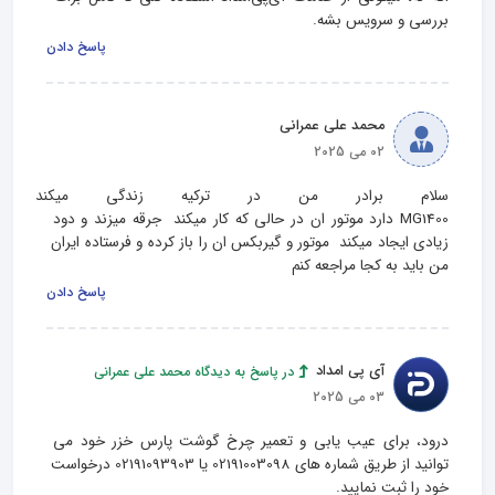
بررسی و سرویس بشه.
پاسخ دادن
محمد على عمرانى
02 می 2025
سلام برادر من در تركيه زندگى ميكند
MG1400 دارد موتور ان در حالى كه كار ميكند  جرقه ميزند و دود 
زيادى ايجاد ميكند  موتور و گيربكس ان را باز كرده و فرستاده ايران 
من بايد به كجا مراجعه كنم
پاسخ دادن
آی پی امداد
در پاسخ به دیدگاه محمد على عمرانى
03 می 2025
درود، برای عیب یابی و تعمیر چرخ گوشت پارس خزر خود می 
توانید از طریق شماره های 02191003098 یا 02191093903 درخواست 
خود را ثبت نمایید.