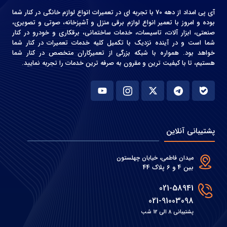
آی پی امداد از دهه 70 با تجربه ای در تعمیرات انواع لوازم خانگی در کنار شما
بوده و امروز با تعمیر انواع لوازم برقی منزل و آشپزخانه، صوتی و‌ تصویری،
صنعتی، ابزار آلات، تاسیسات، خدمات ساختمانی، برقکاری و خودرو در کنار
شما است و در آینده نزدیک با تکمیل کلیه خدمات تعمیرات در کنار شما
خواهد بود. همواره با شبکه بزرگی از تعمیرکاران متخصص در کنار شما
هستیم، تا با کیفیت ترین و مقرون به صرفه ترین خدمات را تجربه نمایید.
پشتیبانی آنلاین
میدان فاطمی، خیابان چهلستون
بین 4 و 6 پلاک 44
021-58941
021-91003098
پشتیبانی 8 الی 12 شب