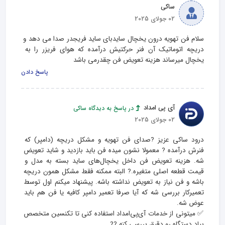
ساکی
02 جولای 2025
سلام فن تهویه درون یخچال سایدبای ساید فریجدر صدا می دهد و 
دریچه اتوماتیک آن فنر حرکتیش درآمده که هوای فریزر را به 
یخچال میرساند هزینه تعویض فن چقدرمی باشد
پاسخ دادن
آی پی امداد
در پاسخ به دیدگاه ساکی
02 جولای 2025
درود ساکی عزیز ?صدای فن تهویه و مشکل دریچه (دامپر) که 
فنرش درآمده ? معمولا نشون میده فن باید بازدید و شاید تعویض 
شه. هزینه تعویض فن داخل یخچال‌های ساید بسته به مدل و 
قیمت قطعه اصلی متغیره.? البته ممکنه فقط مشکل همون دریچه 
باشه و فن نیاز به تعویض نداشته باشه. پیشنهاد میکنم اول توسط 
تعمیرکار بررسی شه که آیا صرفا تعمیر دامپر کافیه یا فن هم باید 
✅ میتونی از خدمات آی‌پی‌امداد استفاده کنی تا تکنسین متخصص 
بیاد دستگاه رو دقیق بررسی کنه ?‍?