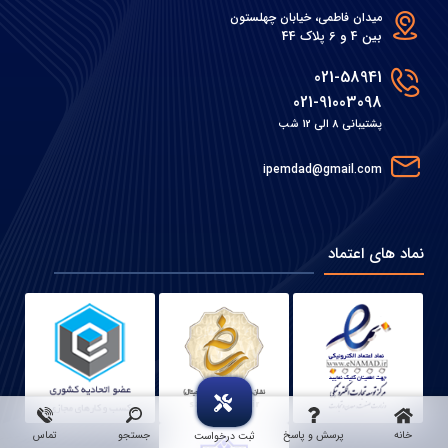
میدان فاطمی، خیابان چهلستون
بین 4 و 6 پلاک 44
021-58941
021-91003098
پشتیبانی 8 الی 12 شب
ipemdad@gmail.com
نماد های اعتماد
خانه
پرسش و پاسخ
جستجو
تماس
ثبت درخواست