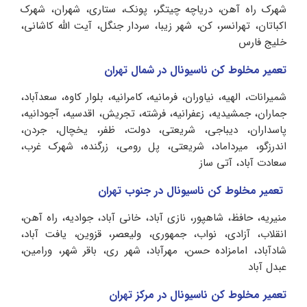
شهرک راه آهن، دریاچه چیتگر، پونک، ستاری، شهران، شهرک
اکباتان، تهرانسر، کن، شهر زیبا، سردار جنگل، آیت الله کاشانی،
خلیج فارس
تعمیر مخلوط کن ناسیونال در شمال تهران
شمیرانات، الهیه، نیاوران، فرمانیه، کامرانیه، بلوار کاوه، سعدآباد،
جماران، جمشیدیه، زعفرانیه، فرشته، تجریش، اقدسیه، آجودانیه،
پاسداران، دیباجی، شریعتی، دولت، ظفر، یخچال، جردن،
اندرزگو، میرداماد، شریعتی، پل رومی، زرگنده، شهرک غرب،
سعادت آباد، آتی ساز
تعمیر مخلوط کن ناسیونال در جنوب تهران
منیریه، حافظ، شاهپور، نازی آباد، خانی آباد، جوادیه، راه آهن،
انقلاب، آزادی، نواب، جمهوری، ولیعصر، قزوین، یافت آباد،
شادآباد، امامزاده حسن، مهرآباد، شهر ری، باقر شهر، ورامین،
عبدل آباد
تعمیر مخلوط کن ناسیونال در مرکز تهران