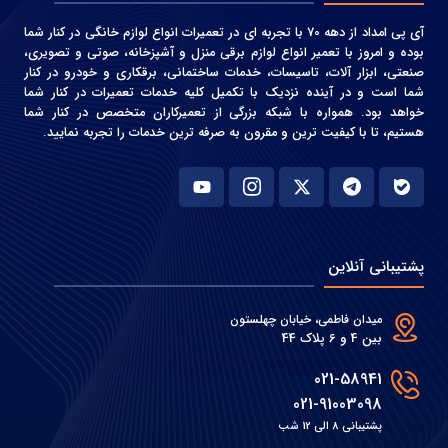
آی پی امداد از دهه 70 با تجربه ای در تعمیرات انواع لوازم خانگی در کنار شما
بوده و امروز با تعمیر انواع لوازم برقی منزل و آشپزخانه، صوتی و‌ تصویری،
صنعتی، ابزار آلات، تاسیسات، خدمات ساختمانی، برقکاری و خودرو در کنار
شما است و در آینده نزدیک با تکمیل کلیه خدمات تعمیرات در کنار شما
خواهد بود. همواره با شبکه بزرگی از تعمیرکاران متخصص در کنار شما
هستیم، تا با کیفیت ترین و مقرون به صرفه ترین خدمات را تجربه نمایید.
پشتیبانی آنلاین
میدان فاطمی، خیابان چهلستون
بین 4 و 6 پلاک 44
021-58941
021-91003098
پشتیبانی 8 الی 12 شب