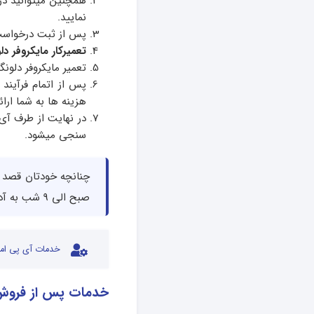
همچنین میتوانید در
نمایید.
پس از ثبت درخواست 
تعمیرکار مایکروفر دل
تعمیر مایکروفر دلون
هزینه ها به شما ارائ
در نهایت از طرف آی 
سنجی میشود.
صبح الی 9 شب به آدرس یوسف آباد، خیابان چهلستون، بین چهارم و ششم مراجعه نمایید.
خدمات آی پی امد
خدمات پس از فروش 