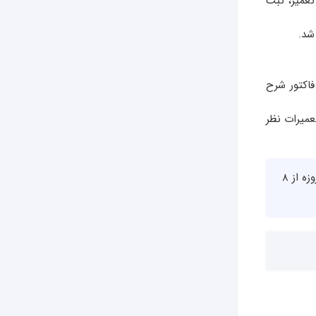
عمیر، ثبت
شد.
بر 3 الی 12 ماهه و همچنین فاکتور شرح
عمیرات نظر
چنانچه خودتان قصد تحویل مایکروفر دلونگی به کارگاه بابت تعمیرات را داشتید میتوانید همه روزه از 8