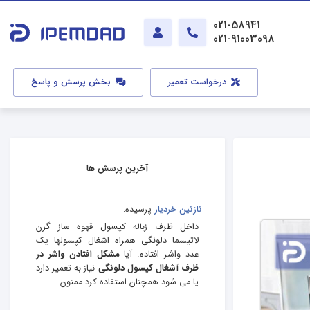
021-58941
021-91003098
درخواست تعمیر
بخش پرسش و پاسخ
آخرین پرسش ها
نازنین خردیار
پرسیده:
داخل ظرف زباله کپسول قهوه ساز گرن
لاتیسما دلونگی همراه اشغال کپسولها یک
عدد واشر افتاده. آیا
مشکل افتادن واشر در
ظرف آشغال کپسول دلونگی
نیاز به تعمیر دارد
یا می شود همچنان استفاده کرد ممنون